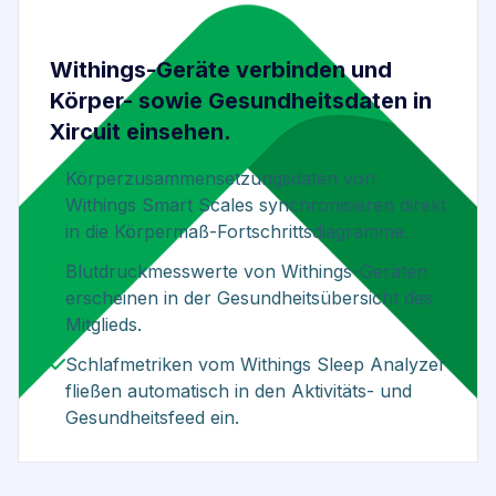
Withings-Geräte verbinden und
Körper- sowie Gesundheitsdaten in
Xircuit einsehen.
Körperzusammensetzungsdaten von
Withings Smart Scales synchronisieren direkt
in die Körpermaß-Fortschrittsdiagramme.
Blutdruckmesswerte von Withings-Geräten
erscheinen in der Gesundheitsübersicht des
Mitglieds.
Schlafmetriken vom Withings Sleep Analyzer
fließen automatisch in den Aktivitäts- und
Gesundheitsfeed ein.