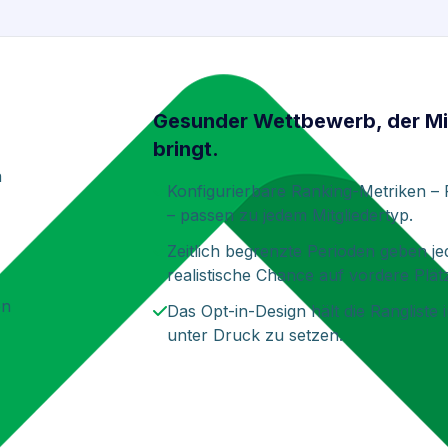
Gesunder Wettbewerb, der Mit
bringt.
n
Konfigurierbare Ranking-Metriken –
– passen zu jedem Mitgliedertyp.
Zeitlich begrenzte Perioden geben je
realistische Chance auf vordere Plät
en
Das Opt-in-Design hält die Rangliste 
unter Druck zu setzen.