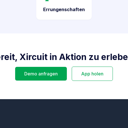
Errungenschaften
reit, Xircuit in Aktion zu erleb
Demo anfragen
App holen